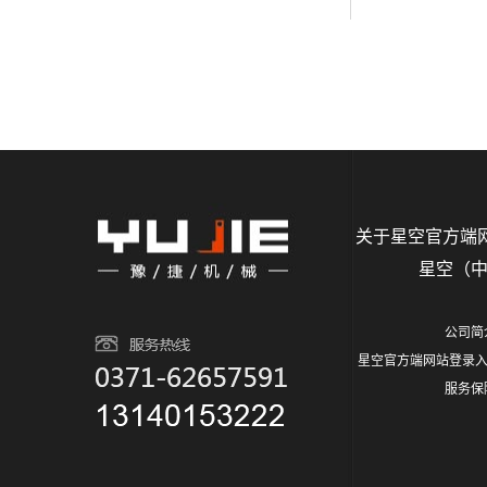
关于星空官方端
星空（
公司简
星空官方端网站登录入
服务保