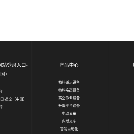
网站登录入口-
产品中心
中国）
物料搬运设备
物料堆高设备
介
高空作业设备
口-星空（中国）
升降平台设备
障
电动叉车
内燃叉车
智能自动化