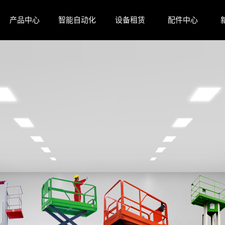
产品中心
智能自动化
设备租赁
配件中心