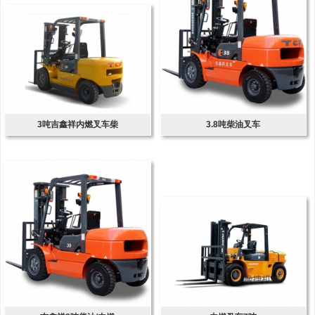
3吨吉鑫祥内燃叉车柴
3.8吨柴油叉车