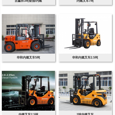
吉鑫祥3吨柴油/内燃
内燃叉车7吨
华和内燃叉车5吨
华和内燃叉车2.5吨
内燃叉车2.5吨
2吨内燃叉车