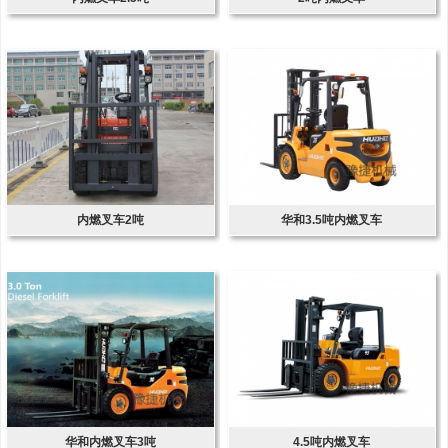
内燃叉车2吨
华和3.5吨内燃叉车
华和内燃叉车3吨
4.5吨内燃叉车