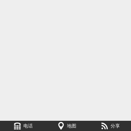
电话
地图
分享