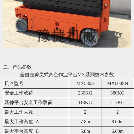
二、产品参数：
全自走剪叉式高空作业平台
MX系
列技术参数
机器型号
MX580S
MX600SN
安全工作载荷
230KG
380KG
延伸平台安全工作载荷
113KG
113KG
最大工作人数
2
2
最大工作
高
度 A
7.8m
8.00m
最大平台
高
度 B
5.8m
6.00m