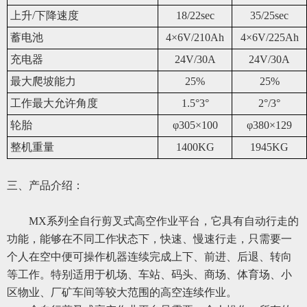
上升/下降速度
18/22sec
35/25sec
蓄电池
4×6V/210Ah
4×6V/225Ah
充电器
24V/30A
24V/30A
最大爬坡能力
25%
25%
工作最大允许角度
1.5°3°
2°/3°
轮胎
φ305×100
φ380×129
整机重量
1400KG
1945KG
三、
产品介绍：
MX系列全自行剪叉式高空作业平台，它具有自动行走的
功能，能够在不同工作状态下，快速、慢速行走，只需要一
个人在空中便可操作机器连续完成上下、前进、后退、转向
等工作。特别适用于机场、车站、码头、商场、体育场、小
区物业、厂矿车间等较大范围的高空连续作业。