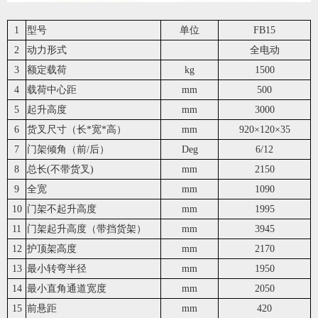
1
型号
单位
FB15
2
动力形式
全电动
3
额定载荷
kg
1500
4
载荷中心距
mm
500
5
起升高度
mm
3000
6
货叉尺寸（长*宽*高）
mm
920×120×35
7
门架倾角（前/后）
Deg
6/12
8
总长(不带货叉)
mm
2150
9
全宽
mm
1090
10
门架不起升高度
mm
1995
11
门架起升高度（带挡货架）
mm
3945
12
护顶架高度
mm
2170
13
最小转弯半径
mm
1950
14
最小直角通道宽度
mm
2050
15
前悬距
mm
420