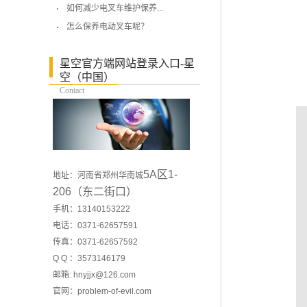
如何减少电叉车维护保养...
怎么保养电动叉车呢？
星空官方端网站登录入口-星
空（中国）
Contact
5A区1-
地址：河南省郑州华南城
206（东二街口）
手机：13140153222
电话：0371-62657591
传真：0371-62657592
Q Q ：3573146179
邮箱: hnyjjx@126.com
官网：
problem-of-evil.com