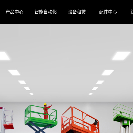
产品中心
智能自动化
设备租赁
配件中心