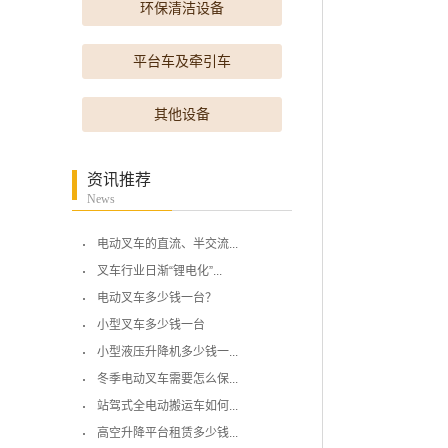
环保清洁设备
平台车及牵引车
其他设备
资讯推荐
News
电动叉车的直流、半交流...
叉车行业日渐“锂电化”...
电动叉车多少钱一台？
小型叉车多少钱一台
小型液压升降机多少钱一...
冬季电动叉车需要怎么保...
站驾式全电动搬运车如何...
高空升降平台租赁多少钱...