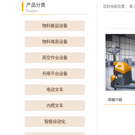
产品分类
您的当前位置：
首 
Product
物料搬运设备
物料堆高设备
高空作业设备
升降平台设备
电动叉车
详细介绍
内燃叉车
智能自动化