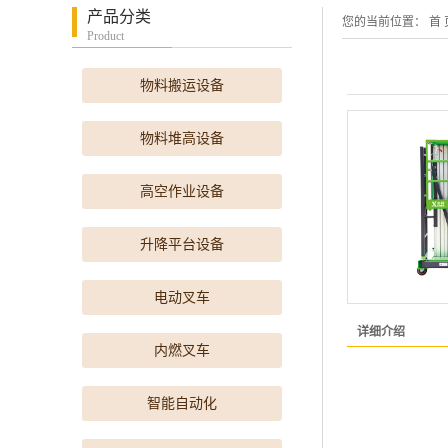
产品分类
您的当前位置：
首 
Product
物料搬运设备
物料堆高设备
高空作业设备
升降平台设备
电动叉车
详细介绍
内燃叉车
智能自动化