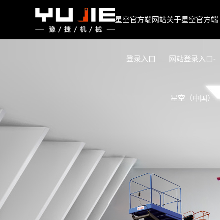
星空官方端网站登录入口
星空官方端网站
关于星空官方端
登录入口
网站登录入口-
星空（中国）